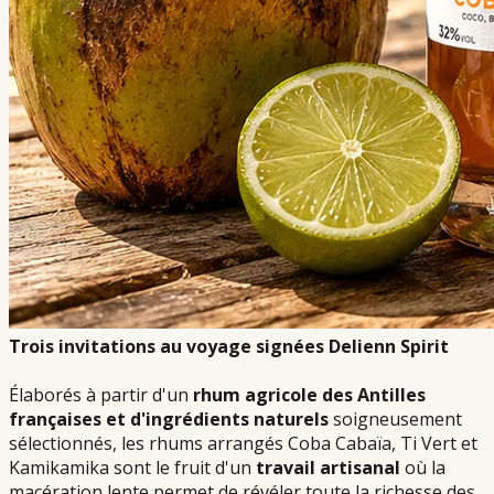
Trois invitations au voyage signées Delienn Spirit
Élaborés à partir d'un
rhum agricole des Antilles
françaises et d'ingrédients naturels
soigneusement
sélectionnés, les rhums arrangés Coba Cabaïa, Ti Vert et
Kamikamika sont le fruit d'un
travail artisanal
où la
macération lente permet de révéler toute la richesse des